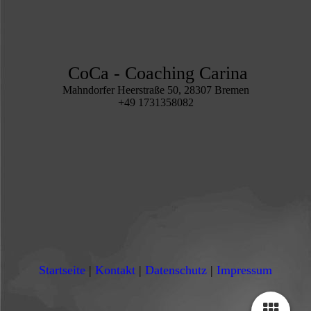
CoCa - Coaching Carina
Mahndorfer Heerstraße 50, 28307 Bremen
+49 1731358082
Startseite
|
Kontakt
|
Daten­schutz
|
Impressum