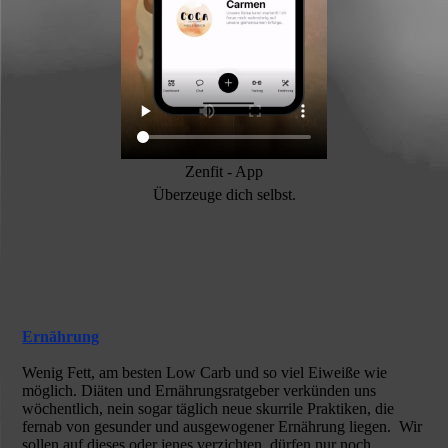
Zenfit - App
Überzeuge dich selbst.
Ernährung
Wenig Fett, am besten Low Carb und so viel Eiweiße wie
möglich. Diäten und Ernährungsratgeber verkünden uns
wöchentlich, nein sogar täglich neue skurrile Praktiken, die
fernab von gesunder und ausgewogener Ernährung liegen. Wir
sollen auf dieses oder jenes verzichten, dürfen nur noch