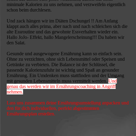
minimale Kalorien zu uns nehmen, und verzweifeln eigentlich
schon beim durchlesen.
Und zack hängen wir im Diäten Dschungel !! Am Anfang
klappt auch alles prima, aber nach und nach schleichen sich die
alte Essroutine und das gewohnte Essverhalten wieder ein.
Hallo JoJo- Effekt, hallo Mangelerscheinung!!! Da haben wir
den Salat.
Gesunde und ausgewogene Ernährung kann so einfach sein.
Ohne zu verzichten, ohne sich Lebensmittel oder Speisen und
Getränke zu verbieten. Die Balance ist der Schlüssel, die
passende Kalorienzufuhr ist wichtig und Spaß an gesunder
Ernährung. Ein Umdenken muss stattfinden und der Umgang
mit gesunden Lebensmitteln muss vermittelt werden.
Und
genau das werden wir im Ernährungscoaching in Angriff
nehmen.
Lass uns zusammen deine Ernährungsumstellung anpacken und
den für dich individuellen, perfekt abgestimmten
Ernährungsplan erstellen.